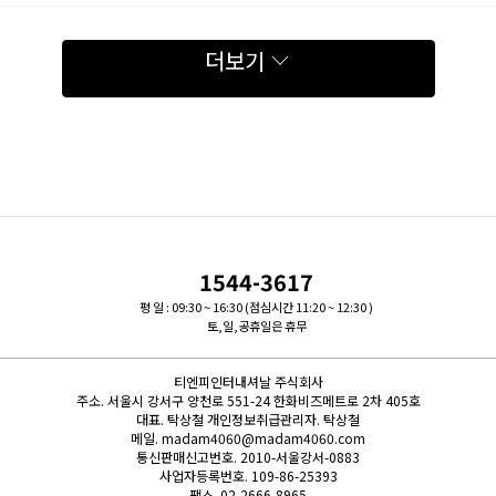
더보기
1544-3617
평 일 : 09:30 ~ 16:30 (점심시간 11:20 ~ 12:30 )
토,일,공휴일은 휴무
티엔피인터내셔날 주식회사
주소.
서울시 강서구 양천로 551-24 한화비즈메트로 2차 405호
대표.
탁상철
개인정보취급관리자.
탁상철
메일.
madam4060@madam4060.com
통신판매신고번호.
2010-서울강서-0883
사업자등록번호.
109-86-25393
팩스.
02-2666-8965