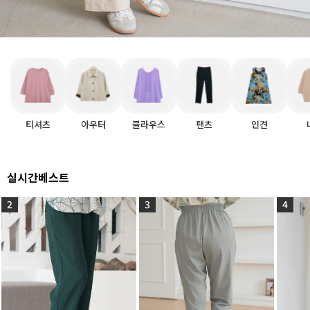
티셔츠
아우터
블라우스
팬츠
인견
실시간베스트
2
3
4