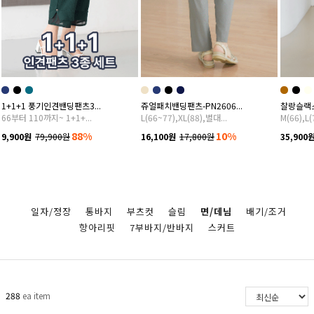
1+1+1 풍기인견밴딩팬츠3...
쥬얼패치밴딩팬츠-PN2606...
찰랑슬랙스
66부터 110까지~ 1+1+...
L(66~77),XL(88),별대...
M(66),L(7
88%
10%
9,900원
79,900원
16,100원
17,800원
35,900
일자/정장
통바지
부츠컷
슬림
면/데님
배기/조거
항아리핏
7부바지/반바지
스커트
288
ea item