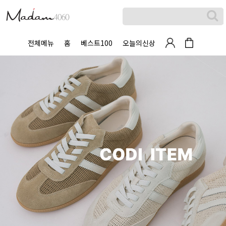
전체메뉴
홈
베스트100
오늘의신상