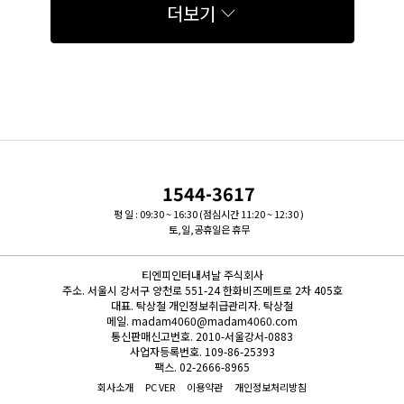
더보기
1544-3617
평 일 : 09:30 ~ 16:30 (점심시간 11:20 ~ 12:30 )
토,일,공휴일은 휴무
티엔피인터내셔날 주식회사
주소.
서울시 강서구 양천로 551-24 한화비즈메트로 2차 405호
대표.
탁상철
개인정보취급관리자.
탁상철
메일.
madam4060@madam4060.com
통신판매신고번호.
2010-서울강서-0883
사업자등록번호.
109-86-25393
팩스.
02-2666-8965
회사소개
PC VER
이용약관
개인정보처리방침