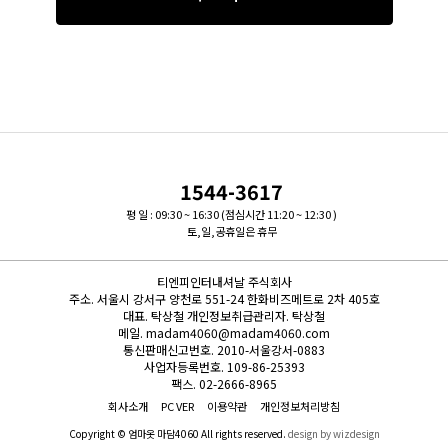
1544-3617
평 일 : 09:30 ~ 16:30 (점심시간 11:20 ~ 12:30 )
토,일,공휴일은 휴무
티엔피인터내셔날 주식회사
주소.
서울시 강서구 양천로 551-24 한화비즈메트로 2차 405호
대표.
탁상철
개인정보취급관리자.
탁상철
메일.
madam4060@madam4060.com
통신판매신고번호.
2010-서울강서-0883
사업자등록번호.
109-86-25393
팩스.
02-2666-8965
회사소개
PC VER
이용약관
개인정보처리방침
Copyright © 엄마옷 마담4060 All rights reserved.
design by wizdesign