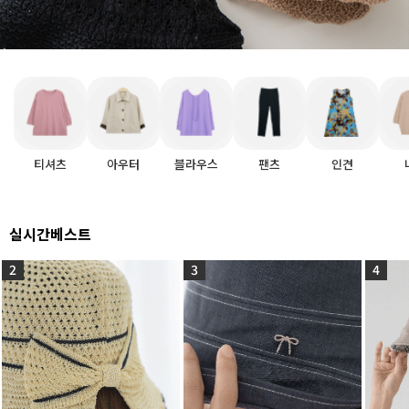
티셔츠
아우터
블라우스
팬츠
인견
실시간베스트
2
3
4