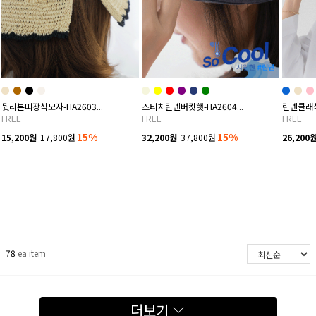
뒷리본띠장식모자-HA2603...
스티치린넨버킷햇-HA2604...
린넨클래식
FREE
FREE
FREE
15%
15%
15,200원
17,800원
32,200원
37,800원
26,200
78
ea item
더보기