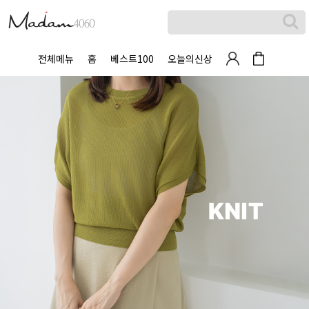
전체메뉴
홈
베스트100
오늘의신상