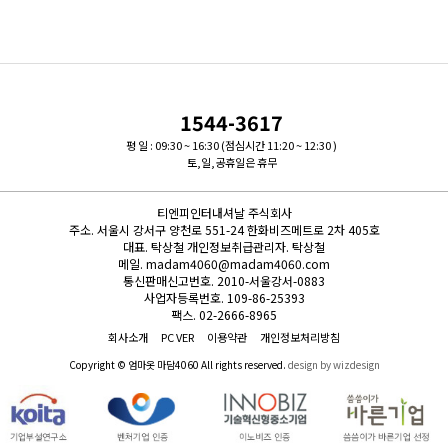
1544-3617
평 일 : 09:30 ~ 16:30 (점심시간 11:20 ~ 12:30 )
토,일,공휴일은 휴무
티엔피인터내셔날 주식회사
주소.
서울시 강서구 양천로 551-24 한화비즈메트로 2차 405호
대표.
탁상철
개인정보취급관리자.
탁상철
메일.
madam4060@madam4060.com
통신판매신고번호.
2010-서울강서-0883
사업자등록번호.
109-86-25393
팩스.
02-2666-8965
회사소개
PC VER
이용약관
개인정보처리방침
Copyright © 엄마옷 마담4060 All rights reserved.
design by wizdesign