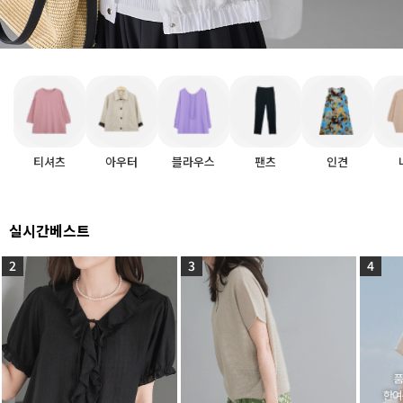
티셔츠
아우터
블라우스
팬츠
인견
실시간베스트
2
3
4