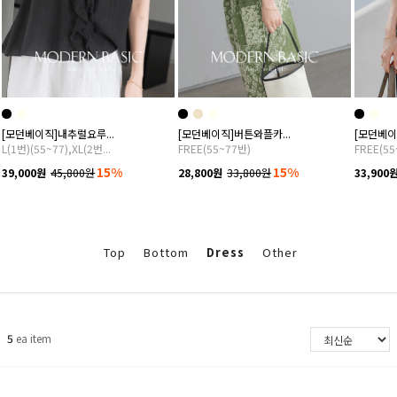
[모던베이직]내추럴요루...
[모던베이직]버튼와플카...
[모던베이직
L(1번)(55~77),XL(2번...
FREE(55~77반)
FREE(55
15%
15%
39,000원
45,800원
28,800원
33,800원
33,900
Top
Bottom
Dress
Other
5
ea item