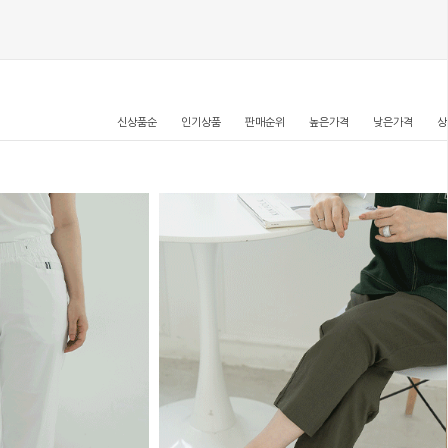
신상품순
인기상품
판매순위
높은가격
낮은가격
상