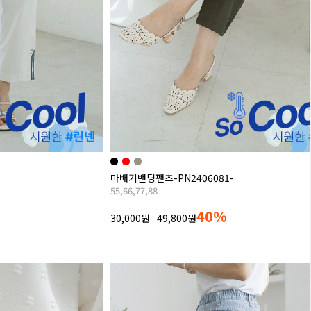
마배기밴딩팬츠-PN2406081-
55,66,77,88
40%
30,000원
49,800원