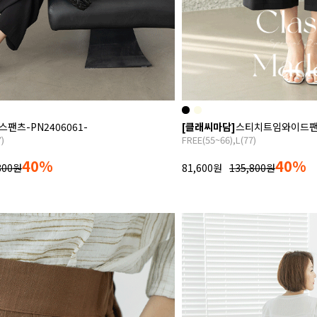
츠-PN2406061-
[클래씨마담]
스티치트임와이드팬츠-
7)
FREE(55~66),L(77)
40%
40%
800원
81,600원
135,800원