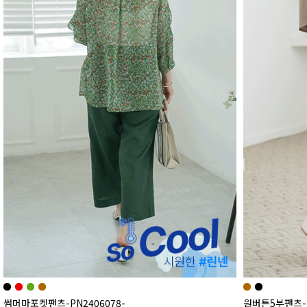
썸머마포켓팬츠-PN2406078-
원버튼5부팬츠-P