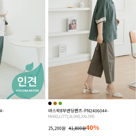
4-
바스락8부밴딩팬츠-PN2406044-
M(66),L(77),XL(88),XXL(99)
40%
25,200원
41,800원