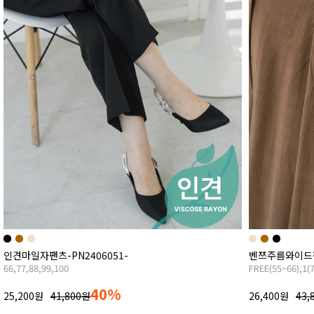
인견마일자팬츠-PN2406051-
벤쯔주름와이드팬츠
66,77,88,99,100
FREE(55~66),1(
40%
25,200원
41,800원
26,400원
43,