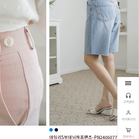
고객센터
마이페이지
데일리5부데님하프팬츠-PN2406077-
장바구니