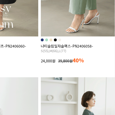
PN2406060-
나티슬림일자슬랙스-PN2406058-
S(55),M(66),L(77)
40%
24,000원
39,800원