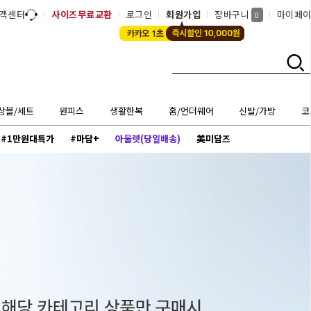
객센터
사이즈무료교환
로그인
회원가입
장바구니
마이페
0
상블/세트
원피스
생활한복
홈/언더웨어
신발/가방
코
#1만원대특가
#마담+
아울렛(당일배송)
美미담즈