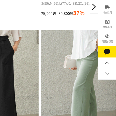
S(55),M(66),L(77),XL(88),2XL(99),3XL(100)
37%
배송조회
25,200원
39,800원
상품후기
최근본상품