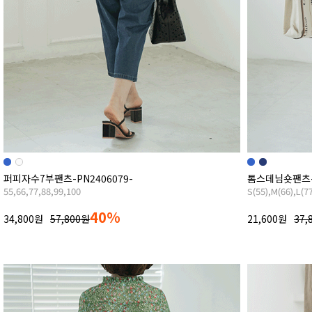
퍼피자수7부팬츠-PN2406079-
톰스데님숏팬츠-P
55,66,77,88,99,100
S(55),M(66),L(7
40%
34,800원
57,800원
21,600원
37,