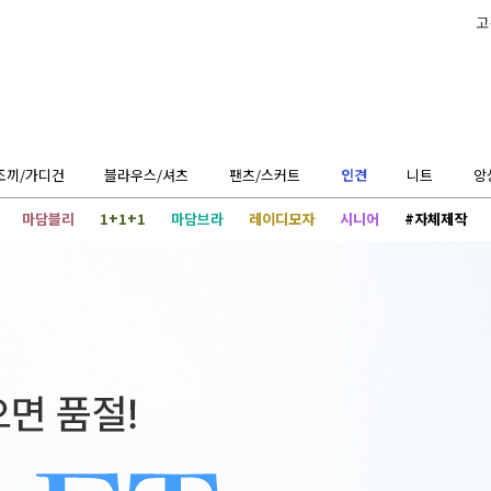
고
조끼/가디건
블라우스/셔츠
팬츠/스커트
인견
니트
앙
마담블리
1+1+1
마담브라
레이디모자
시니어
#자체제작