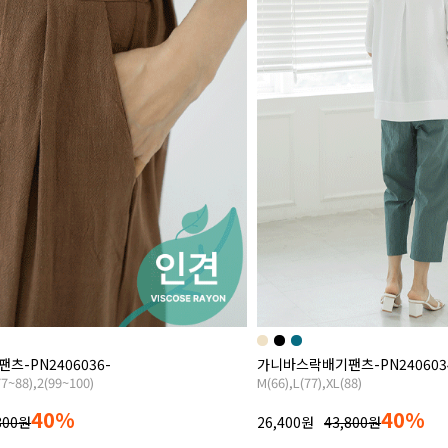
-PN2406036-
가니바스락배기팬츠-PN240603
77~88),2(99~100)
M(66),L(77),XL(88)
40%
40%
800원
26,400원
43,800원