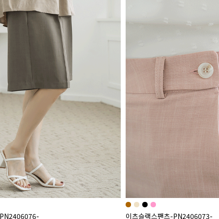
N2406076-
이츠슬랙스팬츠-PN2406073-