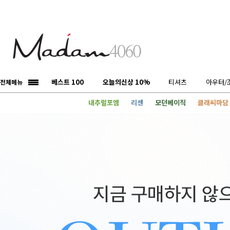
베스트 100
오늘의신상 10%
티셔츠
아우터/
전체메뉴
내추럴포엠
리센
모던베이직
클래씨마담