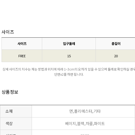
사이즈
사이즈
입구둘레
총길이
FREE
15
20
상세 사이즈의 치수는 재는 방법과 위치에 따라 1~3cm의 오차가 있을 수 있으며 둘레로 확인하실 경
단면x2를 하면 됩니다.
상품정보
소재
면,폴리에스터,기타
색상
베이지,블랙,차콜,화이트