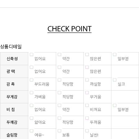
상품디테일
신축성
없어요
약간
많은편
일부분
광 택
없어요
약간
많은편
감 촉
부드러움
적당함
까실함
실크
무게감
가벼움
적당함
무거움
비 침
없어요
약간
비쳐요
일부분
두께감
얇아요
적당함
두꺼움
슬림함
여유~
보통
날씬!