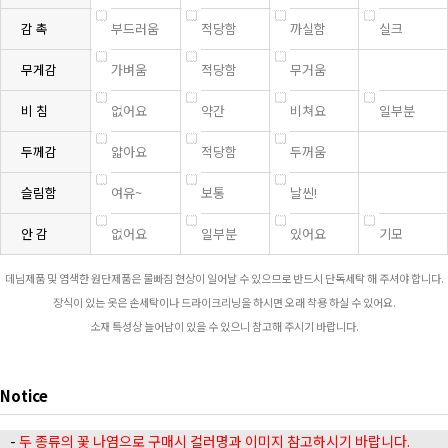
감 촉
부드러움
적당함
까실함
실크
무게감
가벼움
적당함
무거움
비 침
없어요
약간
비쳐요
일부분
두께감
얇아요
적당함
두꺼움
슬림함
여유~
보통
날씬!
안 감
없어요
일부분
있어요
기모
데님제품 및 염색한 원단제품은 물빠짐 현상이 일어날 수 있으므로 반드시 단독세탁 해 주셔야 합니다.
장식이 있는 옷은 손세탁이나 드라이크리닝을 하시면 오래 착용 하실 수 있어요.
소재 특성상 늘어남이 있을 수 있으니 참고해 주시기 바랍니다.
Notice
-
두 종류의 꽃 나염으로 구매시 컬러명과 이미지 참고하시기 바랍니다.