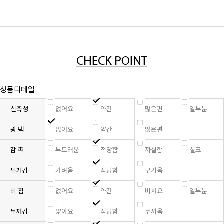
상품디테일
신축성
없어요
약간
많은편
일부분
광 택
없어요
약간
많은편
감 촉
부드러움
적당함
까실함
실크
무게감
가벼움
적당함
무거움
비 침
없어요
약간
비쳐요
일부분
두께감
얇아요
적당함
두꺼움