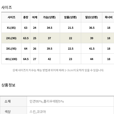
사이즈
사이즈
총장
어깨
가슴(단면)
암홀(단면)
밑단(단면)
목너비
XL(85)
63
24
34.5
21.5
36.5
18
2XL(90)
63.5
25
37
22
39
18
3XL(95)
64
26
39.5
22.5
41.5
18
4XL(100)
64.5
27
42
23
44
18
상세 사이즈의 치수는 재는 방법과 위치에 따라 1~3cm의 오차가 있을 수 있습니다.
상품정보
소재
인견95%,폴리우레탄5%
색상
스킨,코코아