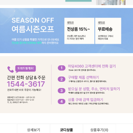
상세보기
코디상품
상품후기(
0
)