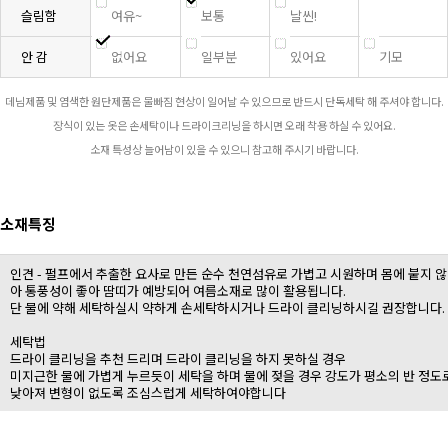
슬림함
여유~
보통
날씬!
안 감
없어요
일부분
있어요
기모
데님제품 및 염색한 원단제품은 물빠짐 현상이 일어날 수 있으므로 반드시 단독세탁 해 주셔야 합니다.
장식이 있는 옷은 손세탁이나 드라이크리닝을 하시면 오래 착용 하실 수 있어요.
소재 특성상 늘어남이 있을 수 있으니 참고해 주시기 바랍니다.
소재특징
인견 - 펄프에서 추출한 요사로 만든 순수 천연섬유로 가볍고 시원하며 몸에 붙지 않
아 통풍성이 좋아 땀띠가 예방되어 여름소재로 많이 활용됩니다.
단 물에 약해 세탁하실시 약하게 손세탁하시거나 드라이 클리닝하시길 권장합니다.
세탁법
드라이 클리닝을 추천 드리며 드라이 클리닝을 하지 못하실 경우
미지근한 물에 가볍게 누르듯이 세탁을 하며 물에 젖을 경우 강도가 평소의 반 정도
낮아져 변형이 없도록 조심스럽게 세탁하여야합니다