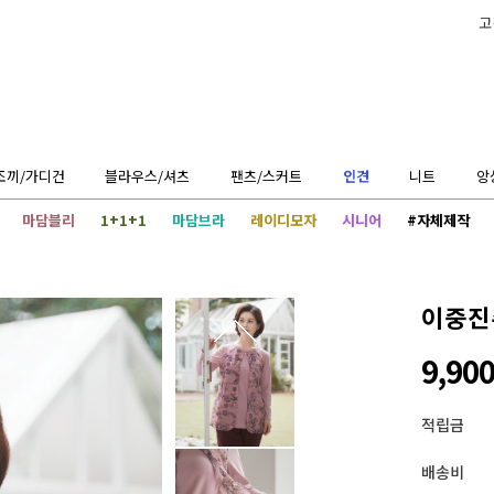
고
조끼/가디건
블라우스/셔츠
팬츠/스커트
인견
니트
앙
마담블리
1+1+1
마담브라
레이디모자
시니어
#자체제작
이중진
9,90
적립금
배송비