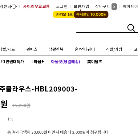
객센터
사이즈무료교환
로그인
회원가입
장바구니
마이페
0
상블/세트
원피스
생활한복
홈/언더웨어
신발/가방
코
#1만원대특가
#마담+
아울렛(당일배송)
美미담즈
주블라우스-HBL209003-
0원
15,800원
1%
총 결제금액이 30,000원 미만시 배송비 3,000원이 청구됩니다.