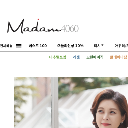
베스트 100
오늘의신상 10%
티셔츠
아우터/
전체메뉴
내추럴포엠
리센
모던베이직
클래씨마담