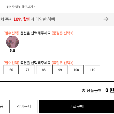
무이자 할부 혜택보기 >
[필수선택]
옵션을 선택해주세요.
(품절은 선택X)
[필수선택]
옵션을 선택해주세요.
(품절은 선택X)
66
77
88
99
100
110
0
총 상품금액
품
장바구니
바로구매