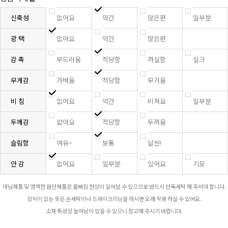
신축성
없어요
약간
많은편
일부분
광 택
없어요
약간
많은편
감 촉
부드러움
적당함
까실함
실크
무게감
가벼움
적당함
무거움
비 침
없어요
약간
비쳐요
일부분
두께감
얇아요
적당함
두꺼움
슬림함
여유~
보통
날씬!
안 감
없어요
일부분
있어요
기모
데님제품 및 염색한 원단제품은 물빠짐 현상이 일어날 수 있으므로 반드시 단독세탁 해 주셔야 합니다.
장식이 있는 옷은 손세탁이나 드라이크리닝을 하시면 오래 착용 하실 수 있어요.
소재 특성상 늘어남이 있을 수 있으니 참고해 주시기 바랍니다.