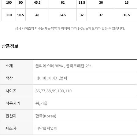
100
90
45.5
62
31.5
36
16
110
90.5
48
64.5
32
37
16.5
상세 사이즈의 치수는 재는 방법과 위치에 따라 1~3cm의 오차가 있을 수 있습니다.
상품정보
소재
폴리에스터 98% , 폴리우레탄 2%
색상
네이비,베이지,블랙
사이즈
66,77,88,99,100,110
착용시기
봄,가을
원산지
한국(Korea)
제조사
마담협력업체