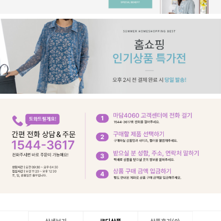
상세보기
코디상품
상품후기(
0
)