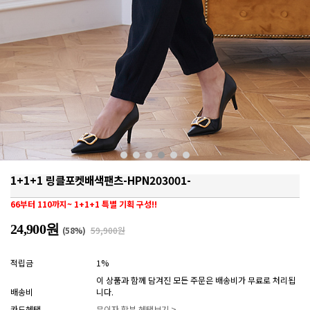
1+1+1 링클포켓배색팬츠-HPN203001-
66부터 110까지~ 1+1+1 특별 기획 구성!!
24,900원
(
58
%)
59,900원
적립금
1%
이 상품과 함께 담겨진 모든 주문은 배송비가 무료로 처리됩
배송비
니다.
카드혜택
무이자 할부 혜택보기 >