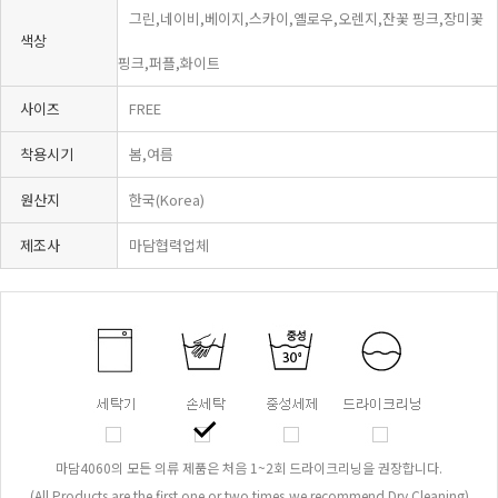
그린,네이비,베이지,스카이,옐로우,오렌지,잔꽃 핑크,장미꽃
색상
핑크,퍼플,화이트
사이즈
FREE
착용시기
봄,여름
원산지
한국(Korea)
제조사
마담협력업체
마담4060의 모든 의류 제품은 처음 1~2회 드라이크리닝을 권장합니다.
(All Products are the first one or two times,we recommend Dry Cleaning)