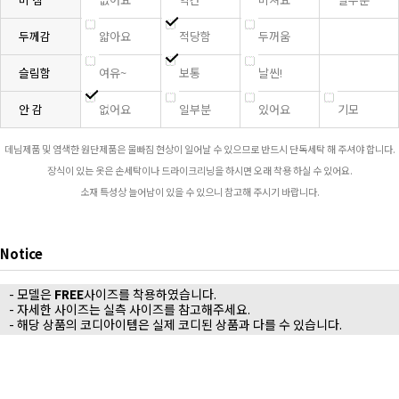
두께감
얇아요
적당함
두꺼움
슬림함
여유~
보통
날씬!
안 감
없어요
일부분
있어요
기모
데님제품 및 염색한 원단제품은 물빠짐 현상이 일어날 수 있으므로 반드시 단독세탁 해 주셔야 합니다.
장식이 있는 옷은 손세탁이나 드라이크리닝을 하시면 오래 착용 하실 수 있어요.
소재 특성상 늘어남이 있을 수 있으니 참고해 주시기 바랍니다.
Notice
- 모델은
FREE
사이즈를 착용하였습니다.
- 자세한 사이즈는 실측 사이즈를 참고해주세요.
- 해당 상품의 코디아이템은 실제 코디된 상품과 다를 수 있습니다.