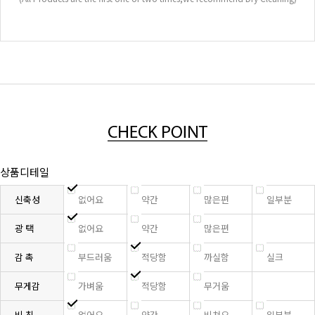
상품디테일
신축성
없어요
약간
많은편
일부분
광 택
없어요
약간
많은편
감 촉
부드러움
적당함
까실함
실크
무게감
가벼움
적당함
무거움
비 침
없어요
약간
비쳐요
일부분