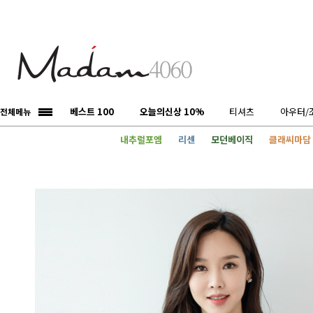
베스트 100
오늘의신상 10%
티셔츠
아우터/
전체메뉴
내추럴포엠
리센
모던베이직
클래씨마담