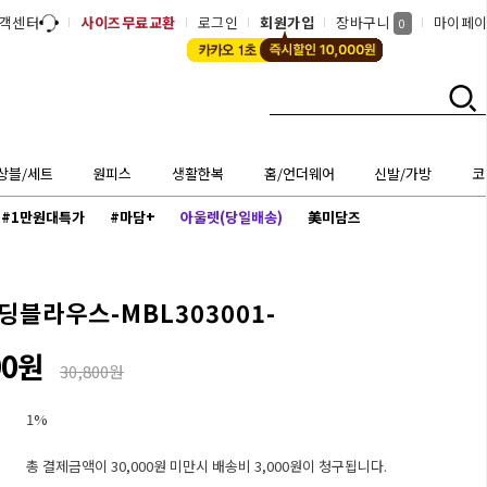
객센터
사이즈무료교환
로그인
회원가입
장바구니
마이페
0
상블/세트
원피스
생활한복
홈/언더웨어
신발/가방
코
#1만원대특가
#마담+
아울렛(당일배송)
美미담즈
딩블라우스-MBL303001-
00원
30,800원
1%
총 결제금액이 30,000원 미만시 배송비 3,000원이 청구됩니다.