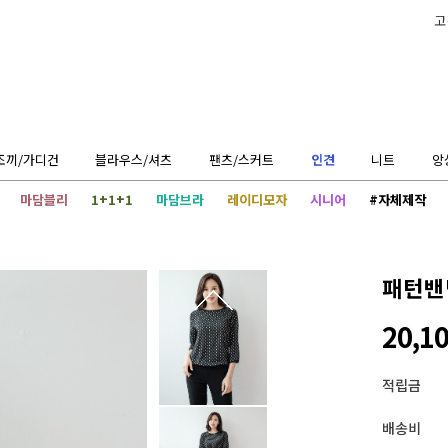
고
조끼/가디건
블라우스/셔츠
팬츠/스커트
인견
니트
앙
마담블리
1+1+1
마담브라
레이디모자
시니어
#자체제작
패턴밴
20,1
적립금
배송비