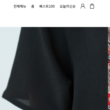
전체메뉴
홈
베스트100
오늘의신상