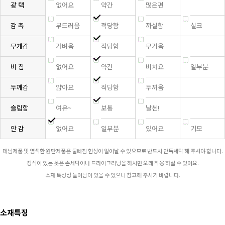
광 택
없어요
약간
많은편
감 촉
부드러움
적당함
까실함
실크
무게감
가벼움
적당함
무거움
비 침
없어요
약간
비쳐요
일부분
두께감
얇아요
적당함
두꺼움
슬림함
여유~
보통
날씬!
안 감
없어요
일부분
있어요
기모
데님제품 및 염색한 원단제품은 물빠짐 현상이 일어날 수 있으므로 반드시 단독세탁 해 주셔야 합니다.
장식이 있는 옷은 손세탁이나 드라이크리닝을 하시면 오래 착용 하실 수 있어요.
소재 특성상 늘어남이 있을 수 있으니 참고해 주시기 바랍니다.
소재특징