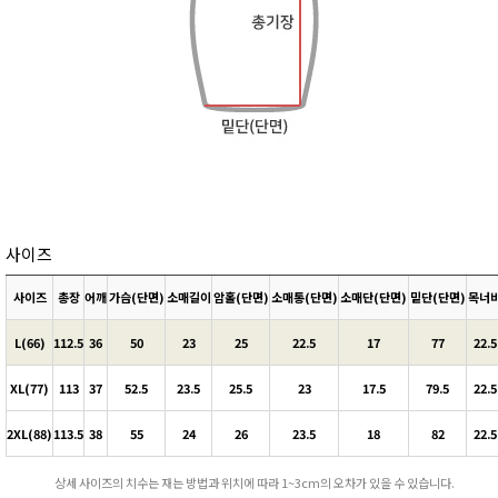
사이즈
사이즈
총장
어깨
가슴(단면)
소매길이
암홀(단면)
소매통(단면)
소매단(단면)
밑단(단면)
목너
L(66)
112.5
36
50
23
25
22.5
17
77
22.5
XL(77)
113
37
52.5
23.5
25.5
23
17.5
79.5
22.5
2XL(88)
113.5
38
55
24
26
23.5
18
82
22.5
상세 사이즈의 치수는 재는 방법과 위치에 따라 1~3cm의 오차가 있을 수 있습니다.