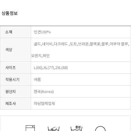
상품정보
소재
인견100%
골드,네이비,다크레드 ,도트,브라운,블랙꽃,블루,아쿠아 블루,
색상
오렌지,와인
사이즈
L(66),XL(77),2XL(88)
착용시기
여름
원산지
한국(Korea)
제조사
마담협력업체