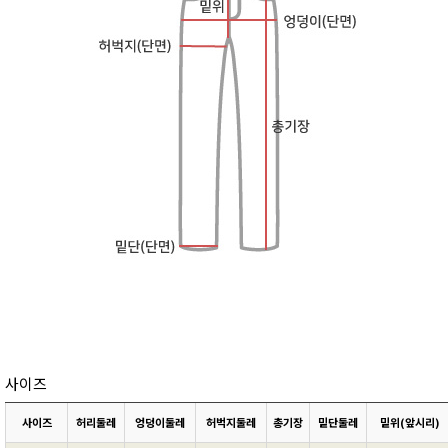
사이즈
사이즈
허리둘레
엉덩이둘레
허벅지둘레
총기장
밑단둘레
밑위(앞시리)