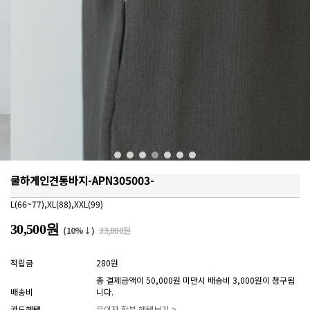
쿨하게인견통바지-APN305003-
L(66~77),XL(88),XXL(99)
30,500원
(10%↓)
33,800원
적립금
280원
총 결제금액이 50,000원 미만시 배송비 3,000원이 청구됩
배송비
니다.
카드혜택
무이자 할부 혜택보기 >