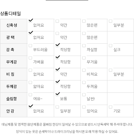
상품디테일
신축성
없어요
약간
많은편
일부분
광 택
없어요
약간
많은편
감 촉
부드러움
적당함
까실함
실크
무게감
가벼움
적당함
무거움
비 침
없어요
약간
비쳐요
일부분
두께감
얇아요
적당함
두꺼움
슬림함
여유~
보통
날씬!
안 감
없어요
일부분
있어요
기모
데님제품 및 염색한 원단제품은 물빠짐 현상이 일어날 수 있으므로 반드시 단독세탁 해 주셔야 합니다.
장식이 있는 옷은 손세탁이나 드라이크리닝을 하시면 오래 착용 하실 수 있어요.