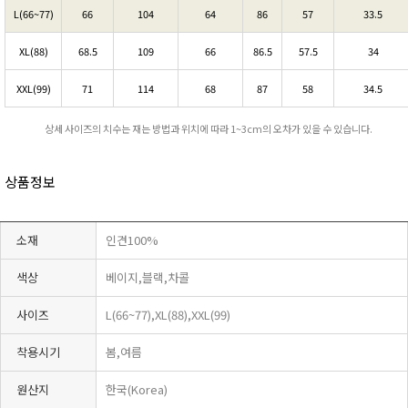
L(66~77)
66
104
64
86
57
33.5
XL(88)
68.5
109
66
86.5
57.5
34
XXL(99)
71
114
68
87
58
34.5
상세 사이즈의 치수는 재는 방법과 위치에 따라 1~3cm의 오차가 있을 수 있습니다.
상품정보
소재
인견100%
색상
베이지,블랙,차콜
사이즈
L(66~77),XL(88),XXL(99)
착용시기
봄,여름
원산지
한국(Korea)