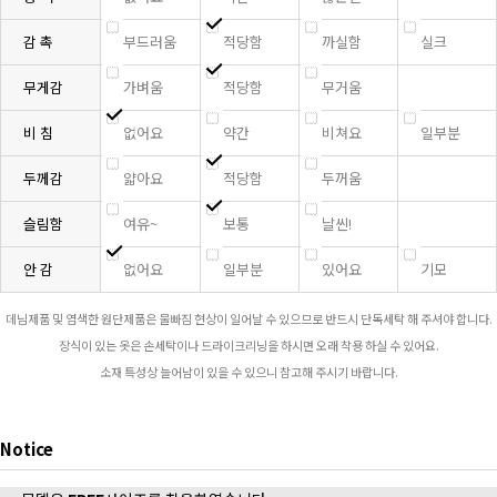
감 촉
부드러움
적당함
까실함
실크
무게감
가벼움
적당함
무거움
비 침
없어요
약간
비쳐요
일부분
두께감
얇아요
적당함
두꺼움
슬림함
여유~
보통
날씬!
안 감
없어요
일부분
있어요
기모
데님제품 및 염색한 원단제품은 물빠짐 현상이 일어날 수 있으므로 반드시 단독세탁 해 주셔야 합니다.
장식이 있는 옷은 손세탁이나 드라이크리닝을 하시면 오래 착용 하실 수 있어요.
소재 특성상 늘어남이 있을 수 있으니 참고해 주시기 바랍니다.
Notice