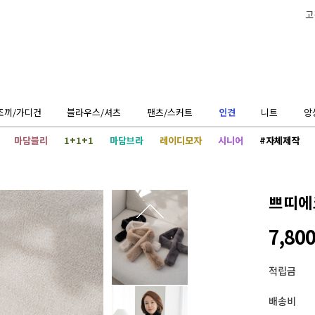
고
조끼/가디건
블라우스/셔츠
팬츠/스커트
인견
니트
앙
마담블리
1+1+1
마담브라
레이디모자
시니어
#자체제작
쁘띠에
7,80
적립금
배송비