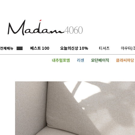
베스트 100
오늘의신상 10%
티셔츠
아우터/
전체메뉴
내추럴포엠
리센
모던베이직
클래씨마담