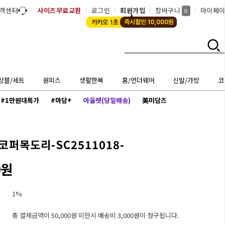
객센터
사이즈무료교환
로그인
회원가입
장바구니
마이페
0
상블/세트
원피스
생활한복
홈/언더웨어
신발/가방
코
#1만원대특가
#마담+
아울렛(당일배송)
美미담즈
코퍼목도리-SC2511018-
0원
1%
총 결제금액이 50,000원 미만시 배송비 3,000원이 청구됩니다.