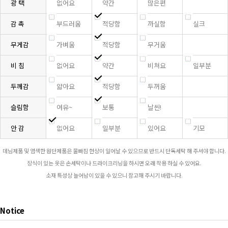
광 택
없어요
약간
많은편
감 촉
부드러움
적당함
까실함
실크
무게감
가벼움
적당함
무거움
비 침
없어요
약간
비쳐요
일부분
두께감
얇아요
적당함
두꺼움
슬림함
여유~
보통
날씬!
안 감
없어요
일부분
있어요
기모
데님제품 및 염색한 원단제품은 물빠짐 현상이 일어날 수 있으므로 반드시 단독세탁 해 주셔야 합니다.
장식이 있는 옷은 손세탁이나 드라이크리닝을 하시면 오래 착용 하실 수 있어요.
소재 특성상 늘어남이 있을 수 있으니 참고해 주시기 바랍니다.
Notice