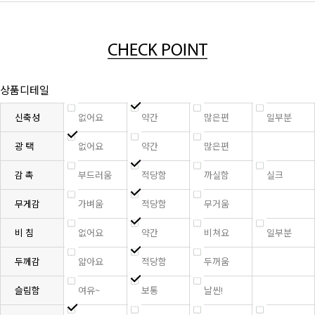
상품디테일
신축성
없어요
약간
많은편
일부분
광 택
없어요
약간
많은편
감 촉
부드러움
적당함
까실함
실크
무게감
가벼움
적당함
무거움
비 침
없어요
약간
비쳐요
일부분
두께감
얇아요
적당함
두꺼움
슬림함
여유~
보통
날씬!