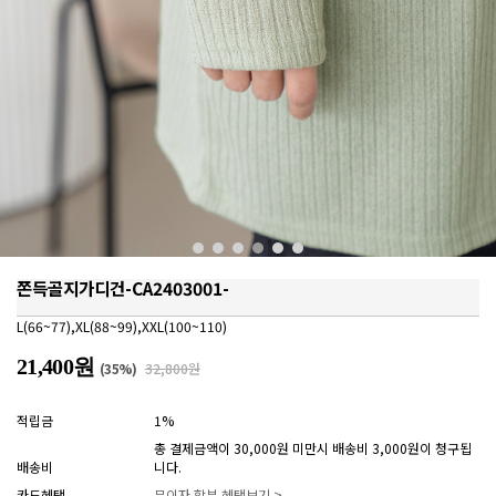
쫀득골지가디건-CA2403001-
L(66~77),XL(88~99),XXL(100~110)
21,400원
(
35
%)
32,800원
적립금
1%
총 결제금액이 30,000원 미만시 배송비 3,000원이 청구됩
배송비
니다.
카드혜택
무이자 할부 혜택보기 >