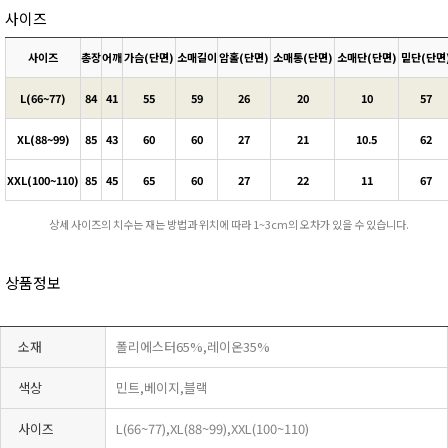
사이즈
사이즈
총장
어깨
가슴(단면)
소매길이
암홀(단면)
소매통(단면)
소매단(단면)
밑단(단면
L(66~77)
84
41
55
59
26
20
10
57
XL(88~99)
85
43
60
60
27
21
10.5
62
XXL(100~110)
85
45
65
60
27
22
11
67
상세 사이즈의 치수는 재는 방법과 위치에 따라 1~3cm의 오차가 있을 수 있습니다.
상품정보
소재
폴리에스터65%,레이온35%
색상
민트,베이지,블랙
사이즈
L(66~77),XL(88~99),XXL(100~110)