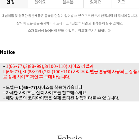
안 감
없어요
일부분
있어요
기모
데님제품 및 염색한 원단제품은 물빠짐 현상이 일어날 수 있으므로 반드시 단독세탁 해 주셔야 합니다.
장식이 있는 옷은 손세탁이나 드라이크리닝을 하시면 오래 착용 하실 수 있어요.
소재 특성상 늘어남이 있을 수 있으니 참고해 주시기 바랍니다.
Notice
-
1(66~77),2(88~99),3(100~110) 사이즈 라벨과
L(66~77),XL(88~99),2XL(100~110) 사이즈 라벨을 혼용해 사용되는 상품
로 상세 사이즈 확인 후 구매 바랍니다.
- 모델은
L(66~77)
사이즈를 착용하였습니다.
- 자세한 사이즈는 실측 사이즈를 참고해주세요.
- 해당 상품의 코디아이템은 실제 코디된 상품과 다를 수 있습니다.