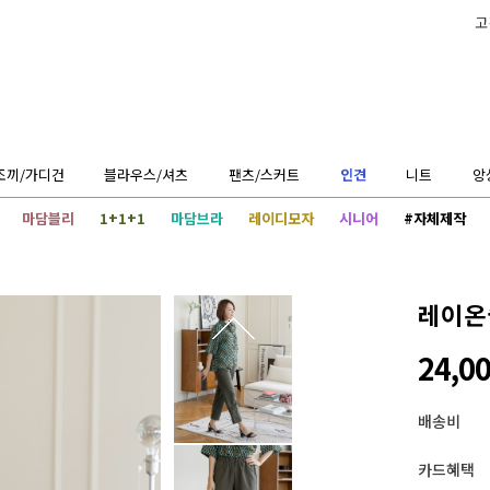
고
조끼/가디건
블라우스/셔츠
팬츠/스커트
인견
니트
앙
마담블리
1+1+1
마담브라
레이디모자
시니어
#자체제작
레이온
24,0
배송비
카드혜택