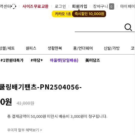
객센터
사이즈무료교환
로그인
회원가입
장바구니
마이페
0
상블/세트
원피스
생활한복
홈/언더웨어
신발/가방
코
#1만원대특가
#마담+
아울렛(당일배송)
美미담즈
쿨링배기팬츠-PN2504056-
00원
41,000원
총 결제금액이 50,000원 미만시 배송비 3,000원이 청구됩니다.
무이자 할부 혜택보기 >