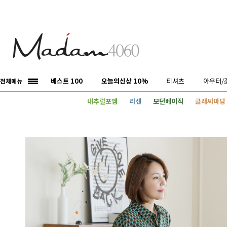
베스트 100
오늘의신상 10%
티셔츠
아우터/
전체메뉴
내추럴포엠
리센
모던베이직
클래씨마담