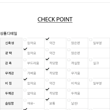
상품디테일
신축성
없어요
약간
많은편
일부분
광 택
없어요
약간
많은편
감 촉
부드러움
적당함
까실함
실크
무게감
가벼움
적당함
무거움
비 침
없어요
약간
비쳐요
일부분
두께감
얇아요
적당함
두꺼움
슬림함
여유~
보통
날씬!