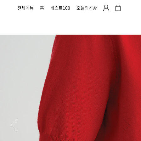
전체메뉴
홈
베스트100
오늘의신상