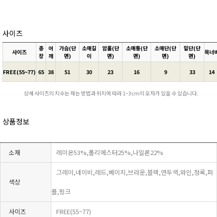
사이즈
총
어
가슴(단
소매길
암홀(단
소매통(단
소매단(단
밑단(단
사이즈
목너
장
깨
면)
이
면)
면)
면)
면)
FREE(55~77)
65
38
51
30
23
16
9
33
14
상세 사이즈의 치수는 재는 방법과 위치에 따라 1~3cm의 오차가 있을 수 있습니다.
상품정보
소재
레이온53%,폴리에스터25%,나일론22%
그레이,네이비,레드,베이지,브라운,블랙,연두색,와인,청록,퍼
색상
플,핑크
사이즈
FREE(55~77)