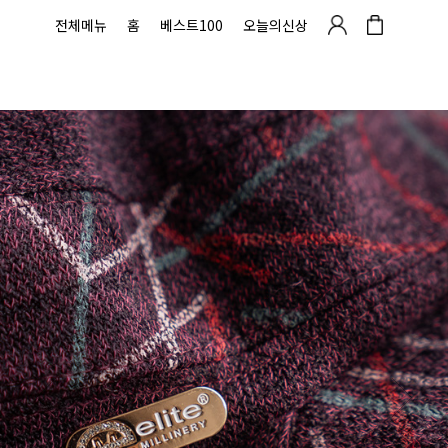
전체메뉴
홈
베스트100
오늘의신상