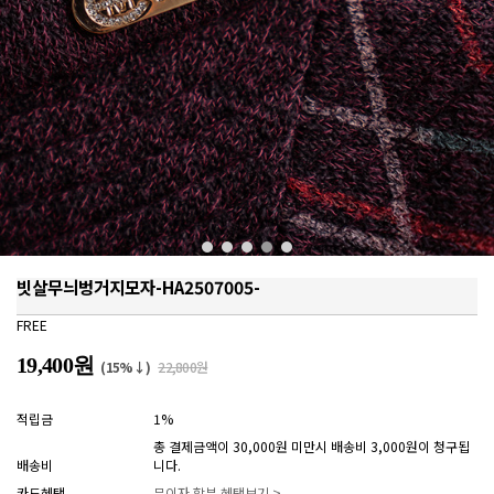
빗살무늬벙거지모자-HA2507005-
FREE
19,400원
(15%↓)
22,800원
적립금
1%
총 결제금액이 30,000원 미만시 배송비 3,000원이 청구됩
배송비
니다.
카드혜택
무이자 할부 혜택보기 >