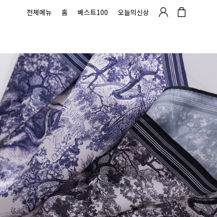
전체메뉴
홈
베스트100
오늘의신상