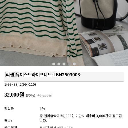
[리센]듀이스트라이프니트-LKN2503003-
1(66~88),2(99~110)
32,000원
(
35
%)
49,200원
적립금
1%
총 결제금액이 50,000원 미만시 배송비 3,000원이 청구됩
배송비
니다.
카드혜택
무이자 할부 혜택보기 >