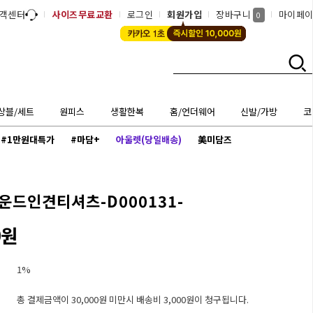
객센터
사이즈무료교환
로그인
회원가입
장바구니
마이페
0
상블/세트
원피스
생활한복
홈/언더웨어
신발/가방
코
#1만원대특가
#마담+
아울렛(당일배송)
美미담즈
운드인견티셔츠-D000131-
0원
1%
총 결제금액이 30,000원 미만시 배송비 3,000원이 청구됩니다.