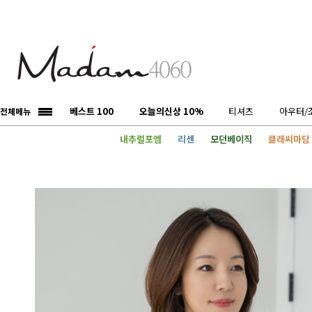
베스트 100
오늘의신상 10%
티셔츠
아우터/
전체메뉴
내추럴포엠
리센
모던베이직
클래씨마담