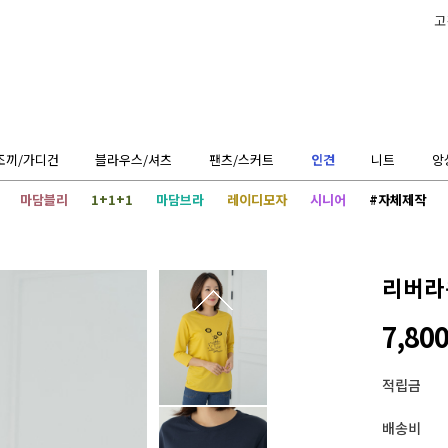
고
조끼/가디건
블라우스/셔츠
팬츠/스커트
인견
니트
앙
마담블리
1+1+1
마담브라
레이디모자
시니어
#자체제작
리버라
7,80
적립금
배송비