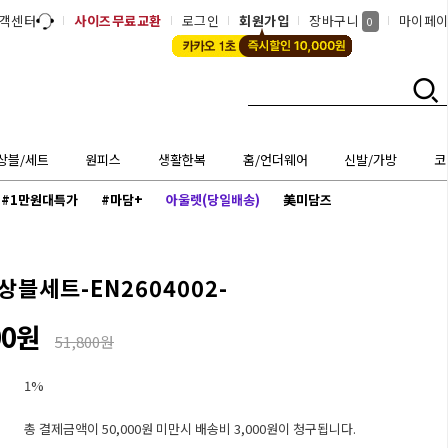
객센터
사이즈무료교환
로그인
회원가입
장바구니
마이페
0
상블/세트
원피스
생활한복
홈/언더웨어
신발/가방
코
#1만원대특가
#마담+
아울렛(당일배송)
美미담즈
블세트-EN2604002-
00원
51,800원
1%
총 결제금액이 50,000원 미만시 배송비 3,000원이 청구됩니다.