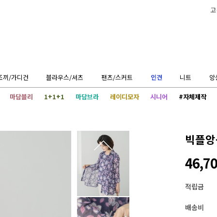
고
조끼/가디건
블라우스/셔츠
팬츠/스커트
인견
니트
앙
마담블리
1+1+1
마담브라
레이디모자
시니어
#자체제작
빅플앙상
46,7
적립금
배송비