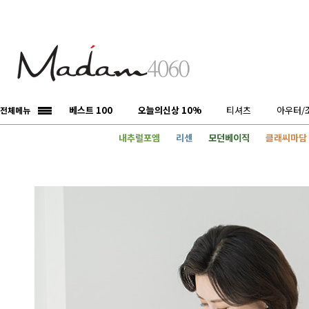
베스트 100
오늘의신상 10%
티셔츠
아우터/
전체메뉴
내추럴포엠
리센
모던베이직
클래씨마담