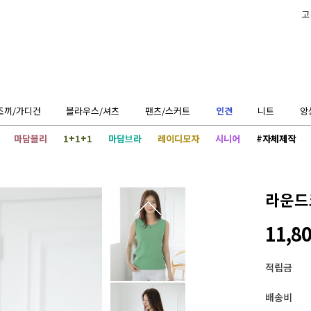
고
조끼/가디건
블라우스/셔츠
팬츠/스커트
인견
니트
앙
마담블리
1+1+1
마담브라
레이디모자
시니어
#자체제작
라운드코
11,8
적립금
배송비