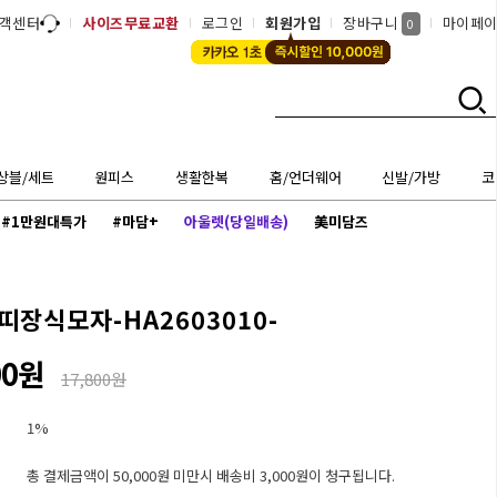
객센터
사이즈무료교환
로그인
회원가입
장바구니
마이페
0
상블/세트
원피스
생활한복
홈/언더웨어
신발/가방
코
#1만원대특가
#마담+
아울렛(당일배송)
美미담즈
띠장식모자-HA2603010-
00원
17,800원
1%
총 결제금액이 50,000원 미만시 배송비 3,000원이 청구됩니다.