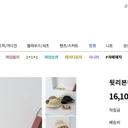
고
조끼/가디건
블라우스/셔츠
팬츠/스커트
인견
니트
앙
마담블리
1+1+1
마담브라
레이디모자
시니어
#자체제작
뒷리본
16,1
적립금
배송비