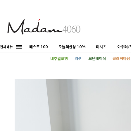
베스트 100
오늘의신상 10%
티셔츠
아우터/
전체메뉴
내추럴포엠
리센
모던베이직
클래씨마담