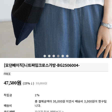
[모던베이직]니트짜임크로스가방-BG2506004-
FREE
47,500원
(15%↓)
55,800원
적립금
1%
총 결제금액이 30,000원 미만시 배송비 3,000원이 청구됩
배송비
니다.
카드혜택
무이자 할부 혜택보기 >