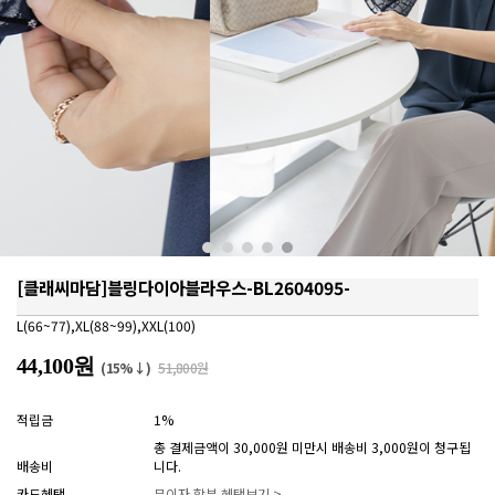
[클래씨마담]블링다이아블라우스-BL2604095-
L(66~77),XL(88~99),XXL(100)
44,100원
(15%↓)
51,800원
적립금
1%
총 결제금액이 30,000원 미만시 배송비 3,000원이 청구됩
배송비
니다.
카드혜택
무이자 할부 혜택보기 >