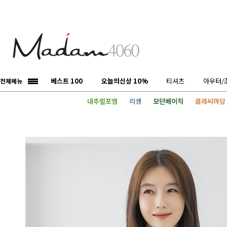
베스트 100
오늘의신상 10%
티셔츠
아우터/
전체메뉴
내추럴포엠
리센
모던베이직
클래씨마담