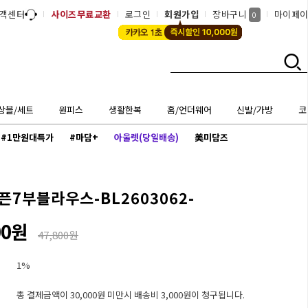
객센터
사이즈무료교환
로그인
회원가입
장바구니
마이페
0
상블/세트
원피스
생활한복
홈/언더웨어
신발/가방
코
#1만원대특가
#마담+
아울렛(당일배송)
美미담즈
픈7부블라우스-BL2603062-
00원
47,800원
1%
총 결제금액이 30,000원 미만시 배송비 3,000원이 청구됩니다.