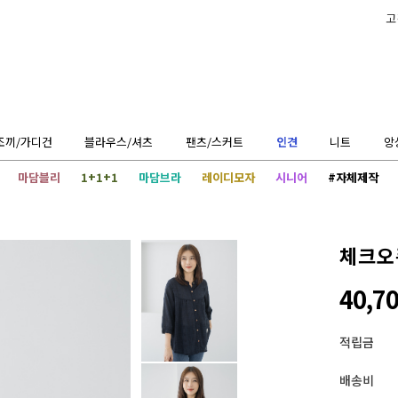
고
조끼/가디건
블라우스/셔츠
팬츠/스커트
인견
니트
앙
마담블리
1+1+1
마담브라
레이디모자
시니어
#자체제작
체크오
40,7
적립금
배송비