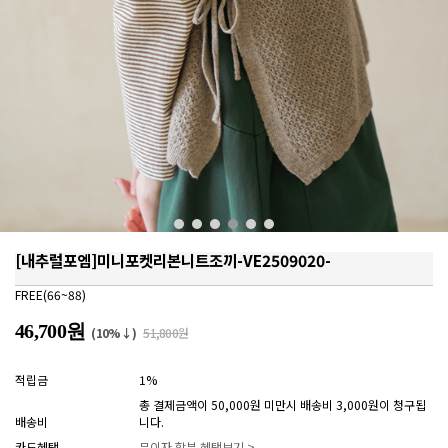
[내추럴포엠]미니포켓리본니트조끼-VE2509020-
FREE(66~88)
46,700원
(10%↓)
51,800원
적립금
1%
총 결제금액이 50,000원 미만시 배송비 3,000원이 청구됩
배송비
니다.
카드혜택
무이자 할부 혜택보기 >