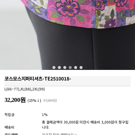
코스모스지퍼티셔츠-TE2510018-
L(66~77),XL(88),2XL(99)
32,200원
(15%↓)
37,800원
적립금
1%
총 결제금액이 30,000원 미만시 배송비 3,000원이 청구됩
배송비
니다.
카드혜택
무이자 할부 혜택보기 >