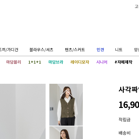
고
조끼/가디건
블라우스/셔츠
팬츠/스커트
인견
니트
앙
마담블리
1+1+1
마담브라
레이디모자
시니어
#자체제작
사각짜임
16,9
적립금
배송비