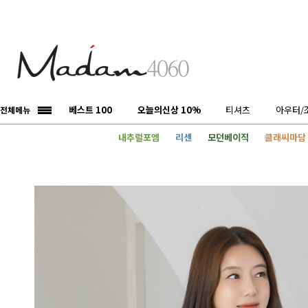
베스트 100
오늘의신상 10%
티셔츠
아우터/
전체메뉴
내추럴포엠
리센
모던베이직
클래씨마담