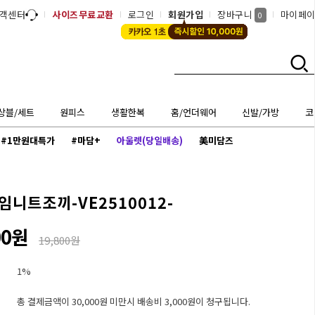
객센터
사이즈무료교환
로그인
회원가입
장바구니
마이페
0
상블/세트
원피스
생활한복
홈/언더웨어
신발/가방
코
#1만원대특가
#마담+
아울렛(당일배송)
美미담즈
니트조끼-VE2510012-
00원
19,800원
1%
총 결제금액이 30,000원 미만시 배송비 3,000원이 청구됩니다.