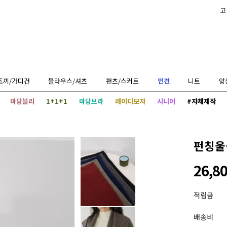
고
조끼/가디건
블라우스/셔츠
팬츠/스커트
인견
니트
앙
마담블리
1+1+1
마담브라
레이디모자
시니어
#자체제작
펀칭울
26,8
적립금
배송비