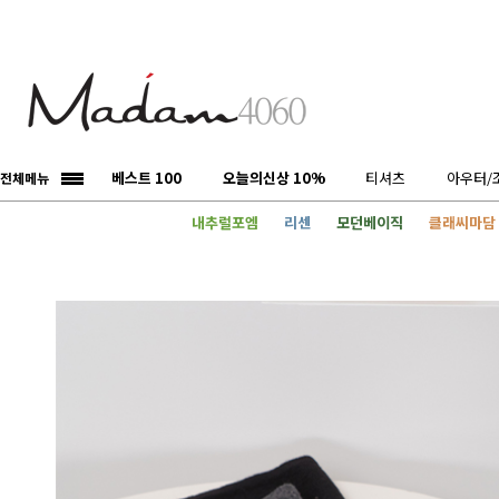
베스트 100
오늘의신상 10%
티셔츠
아우터/
전체메뉴
내추럴포엠
리센
모던베이직
클래씨마담