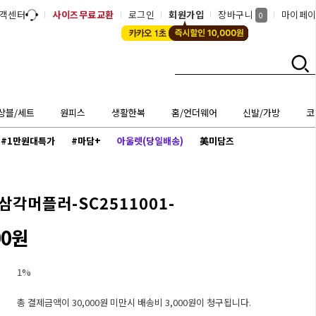
객센터
사이즈무료교환
로그인
회원가입
장바구니
마이페
0
상블/세트
원피스
생활한복
홈/언더웨어
신발/가방
코
#1만원대특가
#마담+
아울렛(당일배송)
美미담즈
삼각머플러-SC2511001-
00원
1%
총 결제금액이 30,000원 미만시 배송비 3,000원이 청구됩니다.