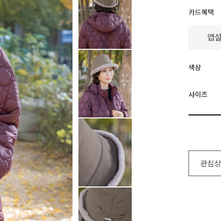
카드혜택
색상
사이즈
관심상