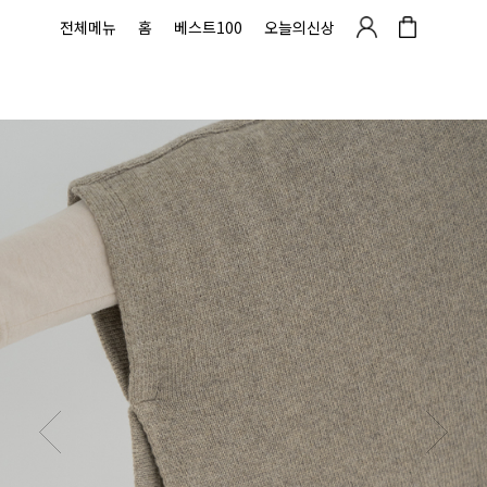
전체메뉴
홈
베스트100
오늘의신상