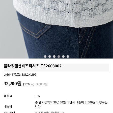
플라워텐션비즈티셔츠-TE2603002-
L(66~77),XL(88),2XL(99)
32,200원
(15%↓)
37,800원
적립금
1%
총 결제금액이 30,000원 미만시 배송비 3,000원이 청구됩
배송비
니다.
카드혜택
무이자 할부 혜택보기 >