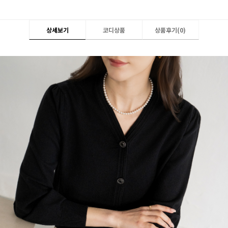
상세보기
코디상품
상품후기(
0
)