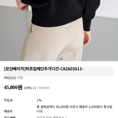
[모던베이직]퍼프입체단추가디건-CA2603011-
FREE(55~77)
45,800원
(15%↓)
53,800원
적립금
1%
총 결제금액이 30,000원 미만시 배송비 3,000원이 청구됩
배송비
니다.
카드혜택
무이자 할부 혜택보기 >