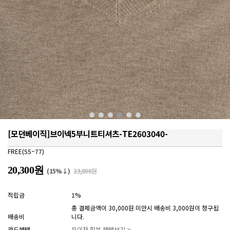
[모던베이직]브이넥5부니트티셔츠-TE2603040-
FREE(55~77)
20,300원
(15%↓)
23,800원
적립금
1%
총 결제금액이 30,000원 미만시 배송비 3,000원이 청구됩
배송비
니다.
카드혜택
무이자 할부 혜택보기 >