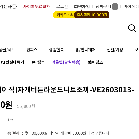
객센터
사이즈무료교환
로그인
회원가입
장바구니
마이페
0
상블/세트
원피스
생활한복
홈/언더웨어
신발/가방
코
#1만원대특가
#마담+
아울렛(당일배송)
美미담즈
베이직]
자개버튼라운드니트조끼-VE2603013-
00원
55,800원
1%
총 결제금액이 30,000원 미만시 배송비 3,000원이 청구됩니다.