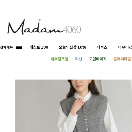
베스트 100
오늘의신상 10%
티셔츠
아우터/
전체메뉴
내추럴포엠
리센
모던베이직
클래씨마담