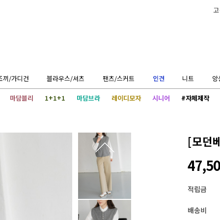
고
조끼/가디건
블라우스/셔츠
팬츠/스커트
인견
니트
앙
마담블리
1+1+1
마담브라
레이디모자
시니어
#자체제작
[모던
47,5
적립금
배송비