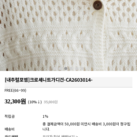
[내추럴포엠]크로셰니트가디건-CA2603014-
FREE(66~99)
32,300원
(10%↓)
35,800원
적립금
1%
총 결제금액이 50,000원 미만시 배송비 3,000원이 청구됩
배송비
니다.
카드혜택
무이자 할부 혜택보기 >