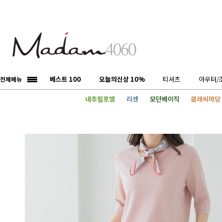
베스트 100
오늘의신상 10%
티셔츠
아우터/
전체메뉴
내추럴포엠
리센
모던베이직
클래씨마담