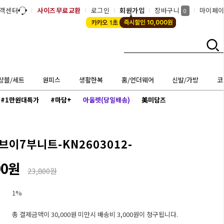
객센터
사이즈무료교환
로그인
회원가입
장바구니
마이페
0
상블/세트
원피스
생활한복
홈/언더웨어
신발/가방
코
#1만원대특가
#마담+
아울렛(당일배송)
美미담즈
브이7부니트-KN2603012-
00원
23,800원
1%
총 결제금액이 30,000원 미만시 배송비 3,000원이 청구됩니다.