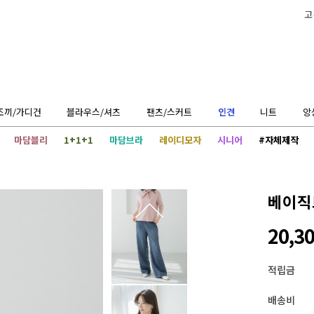
고
조끼/가디건
블라우스/셔츠
팬츠/스커트
인견
니트
앙
마담블리
1+1+1
마담브라
레이디모자
시니어
#자체제작
베이직
20,3
적립금
배송비