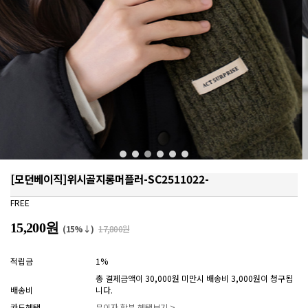
[모던베이직]위시골지롱머플러-SC2511022-
FREE
15,200원
(15%↓)
17,800원
적립금
1%
총 결제금액이 30,000원 미만시 배송비 3,000원이 청구됩
배송비
니다.
카드혜택
무이자 할부 혜택보기 >