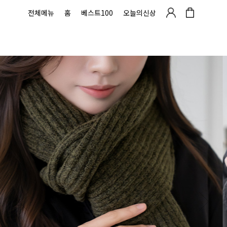
전체메뉴
홈
베스트100
오늘의신상