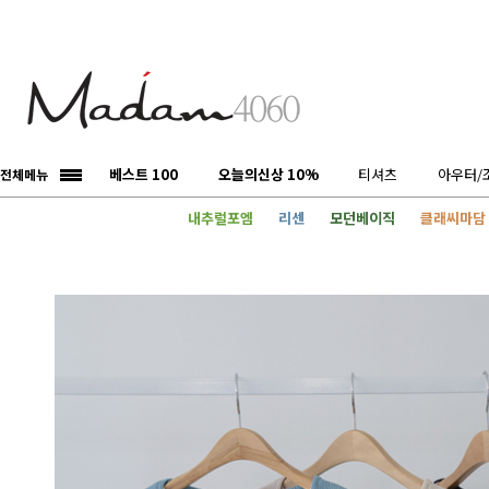
베스트 100
오늘의신상 10%
티셔츠
아우터/
전체메뉴
내추럴포엠
리센
모던베이직
클래씨마담