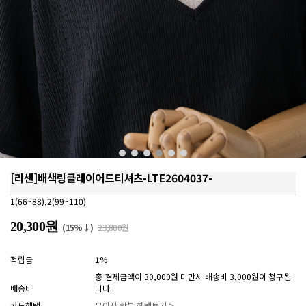
[리센]배색링클레이어드티셔츠-LTE2604037-
1(66~88),2(99~110)
20,300원
(15%↓)
23,800원
적립금
1%
총 결제금액이 30,000원 미만시 배송비 3,000원이 청구됩
배송비
니다.
카드혜택
무이자 할부 혜택보기 >