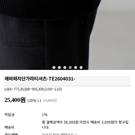
에바패치단가라티셔츠-TE2604031-
L(66~77),XL(88~99),XXL(100~110)
25,400원
(15%↓)
29,800원
적립금
1%
총 결제금액이 30,000원 미만시 배송비 3,000원이 청구됩
배송비
니다.
카드혜택
무이자 할부 혜택보기 >