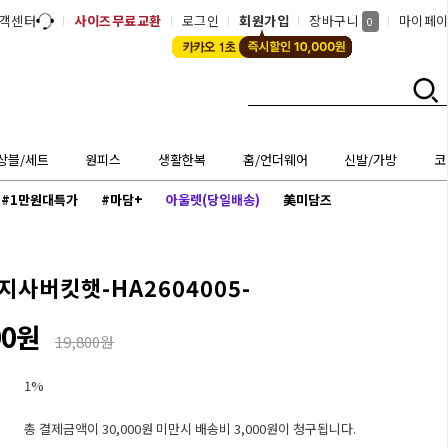
객센터
사이즈무료교환
로그인
회원가입
장바구니
마이페
0
상블/세트
원피스
생활한복
홈/언더웨어
신발/가방
코
#1만원대특가
#마담+
아울렛(당일배송)
美미담즈
지사버킷햇-HA2604005-
00원
19,800원
1%
총 결제금액이 30,000원 미만시 배송비 3,000원이 청구됩니다.