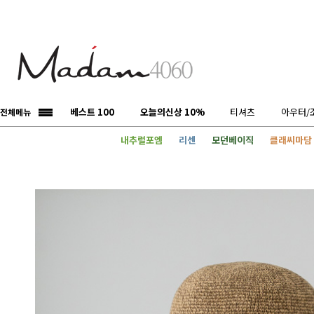
베스트 100
오늘의신상 10%
티셔츠
아우터/
전체메뉴
내추럴포엠
리센
모던베이직
클래씨마담