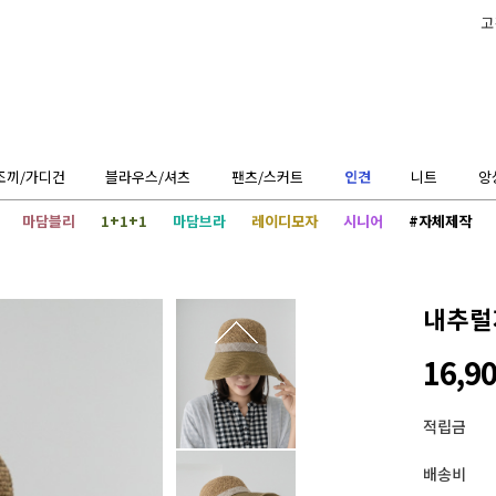
고
조끼/가디건
블라우스/셔츠
팬츠/스커트
인견
니트
앙
마담블리
1+1+1
마담브라
레이디모자
시니어
#자체제작
내추럴
16,9
적립금
배송비