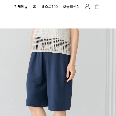
전체메뉴
홈
베스트100
오늘의신상