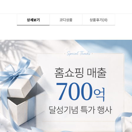
상세보기
코디상품
상품후기(
0
)